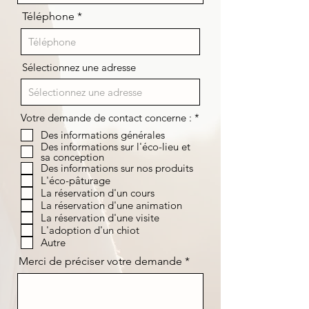
Téléphone
Sélectionnez une adresse
O
Votre demande de contact concerne :
*
b
Des informations générales
l
Des informations sur l'éco-lieu et
i
sa conception
g
Des informations sur nos produits
a
t
L'éco-pâturage
o
La réservation d'un cours
i
La réservation d'une animation
r
La réservation d'une visite
e
L'adoption d'un chiot
Autre
Merci de préciser votre demande