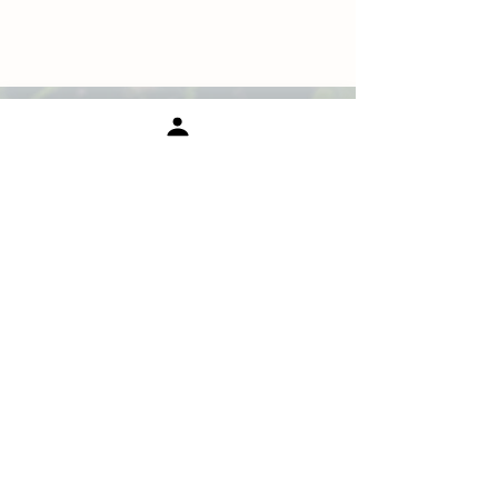
La pépinière à proje
ts
Vous avez un projet qui s'inscrit
dans les valeurs de la
permaculture ? Vous rechercher
un lieu pour tester votre idée ou
pour vous installer ? Vivre sur
notre éco-lieu vous plairait ?
N'hésitez pas à nous contacter et
nous pourrons échanger
ensemble de nos possibilités